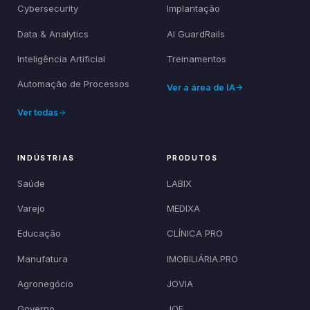
Cybersecurity
Implantação
Data & Analytics
AI GuardRails
Inteligência Artificial
Treinamentos
Automação de Processos
Ver a área de IA
Ver todas
INDÚSTRIAS
PRODUTOS
Saúde
LABIX
Varejo
MEDIXA
Educação
CLÍNICA PRO
Manufatura
IMOBILIÁRIA.PRO
Agronegócio
JOVIA
Governo
JOE