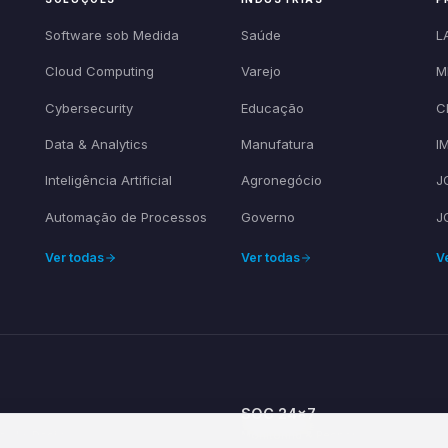
Software sob Medida
Saúde
L
Cloud Computing
Varejo
M
Cybersecurity
Educação
C
Data & Analytics
Manufatura
I
Inteligência Artificial
Agronegócio
J
Automação de Processos
Governo
J
Ver todas
Ver todas
V
SOC 24×7
ce by Design
Monitoring & Response