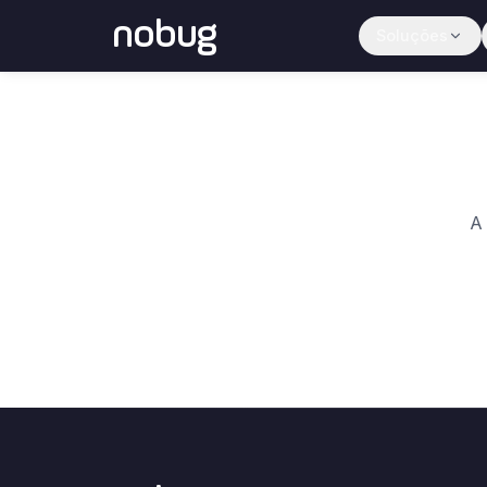
nobug
Soluções
A 