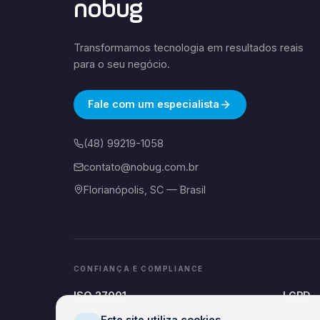
nobug
Transformamos tecnologia em resultados reais
para o seu negócio.
Fale com um especialista
(48) 99219-1058
contato@nobug.com.br
Florianópolis, SC — Brasil
CONFIANÇA E COMPLIANCE
ISO 27001
LGPD
Information Security
Complian
Este site utiliza cookies