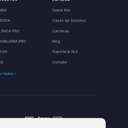
ABIX
Sobre Nós
EDIXA
Cases de Sucesso
LÍNICA PRO
Carreiras
MOBILIÁRIA.PRO
Blog
OVIA
Suporte & SLA
OE
Contato
er todos
AWS · Azure · GCP
Cloud Partner