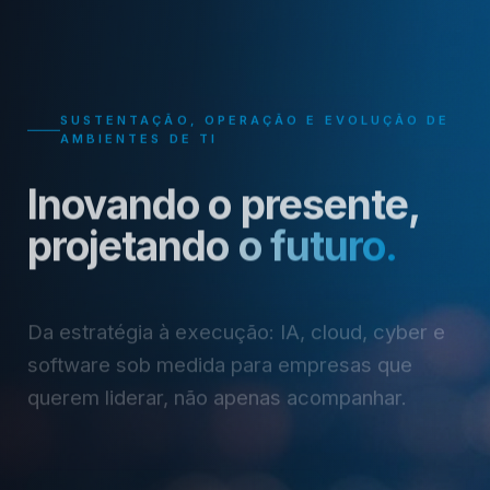
SUSTENTAÇÃO, OPERAÇÃO E EVOLUÇÃO DE
AMBIENTES DE TI
Nobug Tecnologia — Solu
Inovando o presente,
projetando o futuro.
Da estratégia à execução: IA, cloud, cyber e
software sob medida para empresas que
querem liderar, não apenas acompanhar.
Agende uma conversa