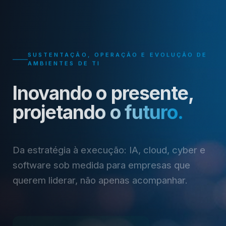
SUSTENTAÇÃO, OPERAÇÃO E EVOLUÇÃO DE
AMBIENTES DE TI
Nobug Tecnologia — Solu
Inovando o presente,
projetando o futuro.
Da estratégia à execução: IA, cloud, cyber e
software sob medida para empresas que
querem liderar, não apenas acompanhar.
Agende uma conversa