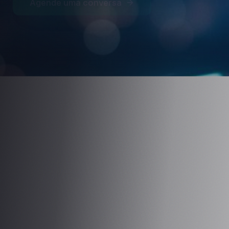
+350
+2.000
+100
CLIENTES
PROJETOS
ESPECIALISTAS