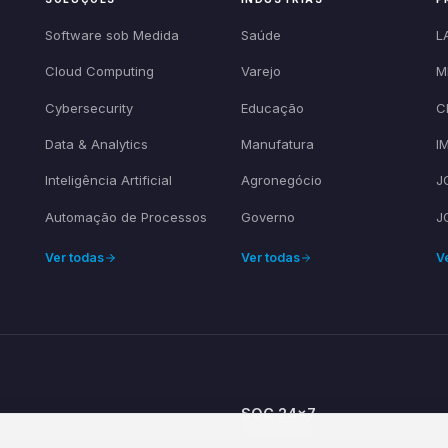
Software sob Medida
Saúde
L
Cloud Computing
Varejo
M
Cybersecurity
Educação
C
Data & Analytics
Manufatura
I
Inteligência Artificial
Agronegócio
J
Automação de Processos
Governo
J
Ver todas
Ver todas
V
SOC 24×7
ce by Design
Monitoring & Response