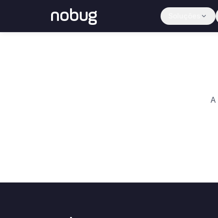
nobug
Soluções
A 