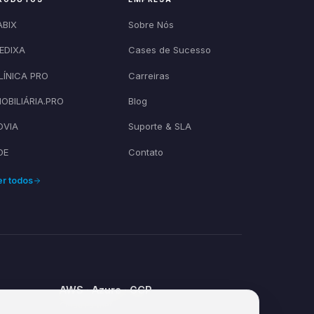
ABIX
Sobre Nós
EDIXA
Cases de Sucesso
LÍNICA PRO
Carreiras
MOBILIÁRIA.PRO
Blog
OVIA
Suporte & SLA
OE
Contato
er todos
AWS · Azure · GCP
Cloud Partner