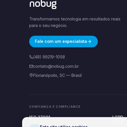
nobug
Transformamos tecnologia em resultados reais
para o seu negócio.
Fale com um especialista
(48) 99219-1058
contato@nobug.com.br
Florianópolis, SC — Brasil
CONFIANÇA E COMPLIANCE
ISO 27001
LGPD
Information Security
Complian
Este site utiliza cookies