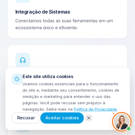
Integração de Sistemas
Conectamos todas as suas ferramentas em um
ecossistema único e eficiente.
Suporte Especializado
Este site utiliza cookies
Usamos cookies essenciais para o funcionamento
Time dedicado disponível 24/7 para garantir a
do site e, mediante seu consentimento, cookies de
continuidade do seu negócio.
medição e marketing para entender o uso das
páginas. Você pode recusar sem prejuízo à
navegação. Saiba mais na
Política de Privacidade
.
Recusar
Aceitar cookies