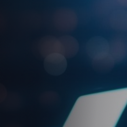
querem liderar, não apenas acompanhar.
Agende uma conversa
+350
+2.000
+100
CLIENTES
PROJETOS
ESPECIALISTAS