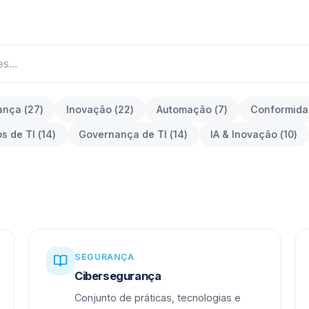
ança
(
27
)
Inovação
(
22
)
Automação
(
7
)
Conformid
os de TI
(
14
)
Governança de TI
(
14
)
IA & Inovação
(
10
)
SEGURANÇA
Cibersegurança
Conjunto de práticas, tecnologias e