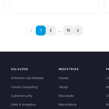
…
1
2
15
SOLUÇÕES
INDÚSTRIAS
P
Software sob Medida
Saúde
L
Cloud Computing
Varejo
M
Cybersecurity
Educação
C
Data & Analytics
Manufatura
I