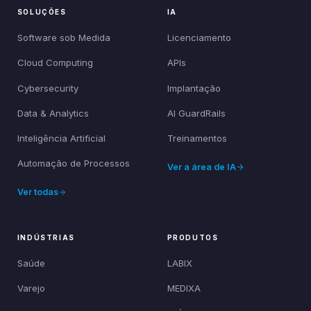
SOLUÇÕES
IA
Software sob Medida
Licenciamento
Cloud Computing
APIs
Cybersecurity
Implantação
Data & Analytics
AI GuardRails
Inteligência Artificial
Treinamentos
Automação de Processos
Ver a área de IA
Ver todas
INDÚSTRIAS
PRODUTOS
Saúde
LABIX
Varejo
MEDIXA