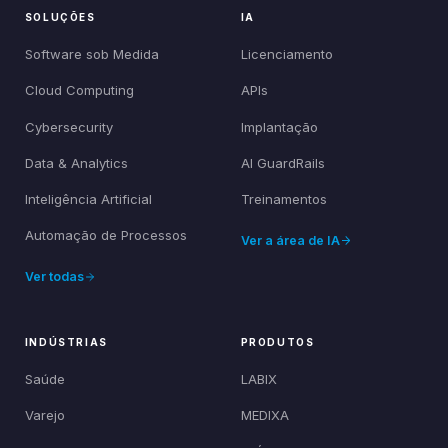
SOLUÇÕES
IA
Software sob Medida
Licenciamento
Cloud Computing
APIs
Cybersecurity
Implantação
Data & Analytics
AI GuardRails
Inteligência Artificial
Treinamentos
Automação de Processos
Ver a área de IA
Ver todas
INDÚSTRIAS
PRODUTOS
Saúde
LABIX
Varejo
MEDIXA