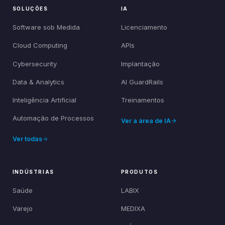
SOLUÇÕES
IA
Software sob Medida
Licenciamento
Cloud Computing
APIs
Cybersecurity
Implantação
Data & Analytics
AI GuardRails
Inteligência Artificial
Treinamentos
Automação de Processos
Ver a área de IA
Ver todas
INDÚSTRIAS
PRODUTOS
Saúde
LABIX
Varejo
MEDIXA