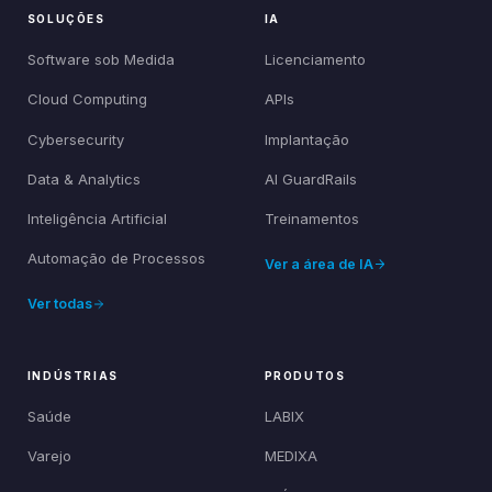
SOLUÇÕES
IA
Software sob Medida
Licenciamento
Cloud Computing
APIs
Cybersecurity
Implantação
Data & Analytics
AI GuardRails
Inteligência Artificial
Treinamentos
Automação de Processos
Ver a área de IA
Ver todas
INDÚSTRIAS
PRODUTOS
Saúde
LABIX
Varejo
MEDIXA