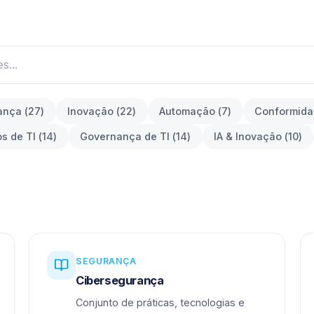
ança
(
27
)
Inovação
(
22
)
Automação
(
7
)
Conformid
os de TI
(
14
)
Governança de TI
(
14
)
IA & Inovação
(
10
)
SEGURANÇA
Cibersegurança
Conjunto de práticas, tecnologias e