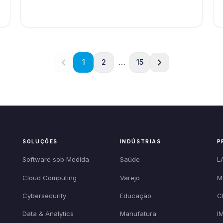
…
1
2
15
SOLUÇÕES
INDÚSTRIAS
P
Software sob Medida
Saúde
L
Cloud Computing
Varejo
M
Cybersecurity
Educação
C
Data & Analytics
Manufatura
I