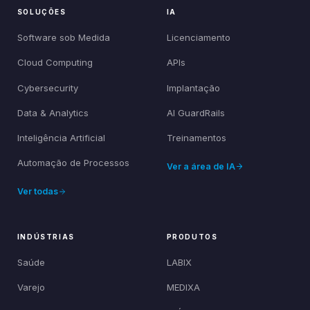
SOLUÇÕES
IA
Software sob Medida
Licenciamento
Cloud Computing
APIs
Cybersecurity
Implantação
Data & Analytics
AI GuardRails
Inteligência Artificial
Treinamentos
Automação de Processos
Ver a área de IA
Ver todas
INDÚSTRIAS
PRODUTOS
Saúde
LABIX
Varejo
MEDIXA