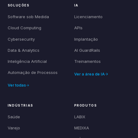
SOLUÇÕES
IA
Software sob Medida
Licenciamento
Cloud Computing
APIs
Cybersecurity
Implantação
Data & Analytics
AI GuardRails
Inteligência Artificial
Treinamentos
Automação de Processos
Ver a área de IA
Ver todas
INDÚSTRIAS
PRODUTOS
Saúde
LABIX
Varejo
MEDIXA