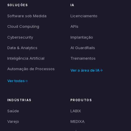
SOLUÇÕES
IA
Software sob Medida
Licenciamento
Cloud Computing
APIs
Cybersecurity
Implantação
Data & Analytics
AI GuardRails
Inteligência Artificial
Treinamentos
Automação de Processos
Ver a área de IA
Ver todas
INDÚSTRIAS
PRODUTOS
Saúde
LABIX
Varejo
MEDIXA