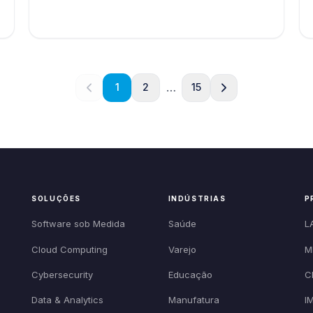
…
1
2
15
SOLUÇÕES
INDÚSTRIAS
P
Software sob Medida
Saúde
L
Cloud Computing
Varejo
M
Cybersecurity
Educação
C
Data & Analytics
Manufatura
I