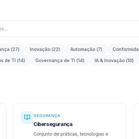
ança
(
27
)
Inovação
(
22
)
Automação
(
7
)
Conformid
os de TI
(
14
)
Governança de TI
(
14
)
IA & Inovação
(
10
)
SEGURANÇA
Cibersegurança
Conjunto de práticas, tecnologias e