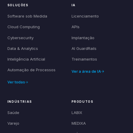
SOLUÇÕES
IA
Software sob Medida
Licenciamento
Cloud Computing
APIs
Cybersecurity
Implantação
Data & Analytics
AI GuardRails
Inteligência Artificial
Treinamentos
Automação de Processos
Ver a área de IA
Ver todas
INDÚSTRIAS
PRODUTOS
Saúde
LABIX
Varejo
MEDIXA