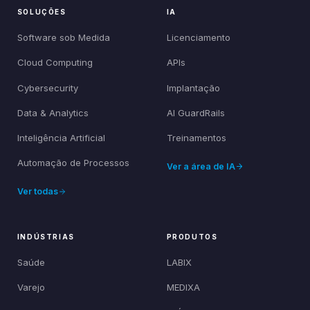
SOLUÇÕES
IA
Software sob Medida
Licenciamento
Cloud Computing
APIs
Cybersecurity
Implantação
Data & Analytics
AI GuardRails
Inteligência Artificial
Treinamentos
Automação de Processos
Ver a área de IA
Ver todas
INDÚSTRIAS
PRODUTOS
Saúde
LABIX
Varejo
MEDIXA