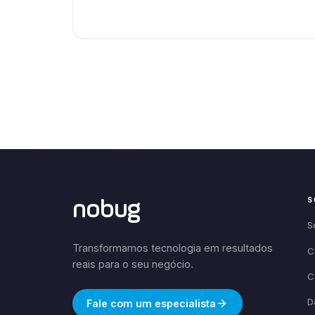
S
nobug
S
Transformamos tecnologia em resultados
C
reais para o seu negócio.
C
D
Fale com um especialista