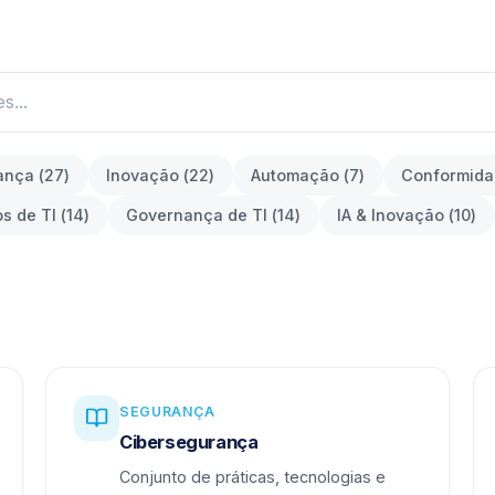
ança
(
27
)
Inovação
(
22
)
Automação
(
7
)
Conformid
os de TI
(
14
)
Governança de TI
(
14
)
IA & Inovação
(
10
)
SEGURANÇA
Cibersegurança
Conjunto de práticas, tecnologias e