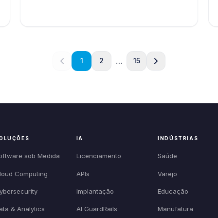
…
1
2
15
OLUÇÕES
IA
INDÚSTRIAS
oftware sob Medida
Licenciamento
Saúde
loud Computing
APIs
Varejo
ybersecurity
Implantação
Educação
ata & Analytics
AI GuardRails
Manufatura