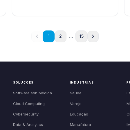
…
1
2
15
SOLUÇÕES
INDÚSTRIAS
P
Software sob Medida
Saúde
L
Cloud Computing
Varejo
M
Cybersecurity
Educação
C
Data & Analytics
Manufatura
I