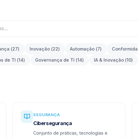
ança
(
27
)
Inovação
(
22
)
Automação
(
7
)
Conformid
os de TI
(
14
)
Governança de TI
(
14
)
IA & Inovação
(
10
)
SEGURANÇA
Cibersegurança
Conjunto de práticas, tecnologias e