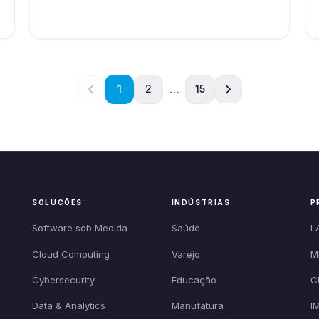
…
1
2
15
SOLUÇÕES
INDÚSTRIAS
P
Software sob Medida
Saúde
L
Cloud Computing
Varejo
M
Cybersecurity
Educação
C
Data & Analytics
Manufatura
I