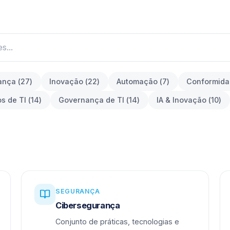
ança
(
27
)
Inovação
(
22
)
Automação
(
7
)
Conformid
os de TI
(
14
)
Governança de TI
(
14
)
IA & Inovação
(
10
)
SEGURANÇA
Cibersegurança
Conjunto de práticas, tecnologias e