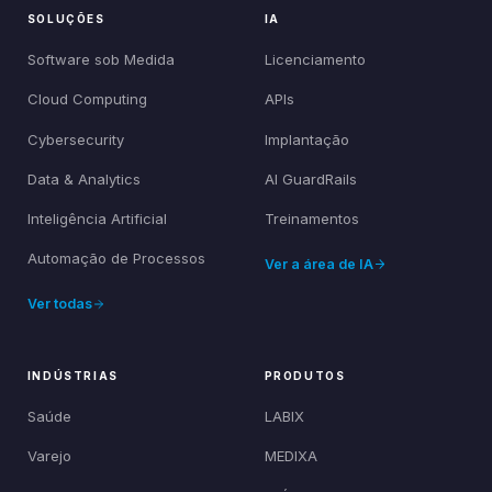
SOLUÇÕES
IA
Software sob Medida
Licenciamento
Cloud Computing
APIs
Cybersecurity
Implantação
Data & Analytics
AI GuardRails
Inteligência Artificial
Treinamentos
Automação de Processos
Ver a área de IA
Ver todas
INDÚSTRIAS
PRODUTOS
Saúde
LABIX
Varejo
MEDIXA