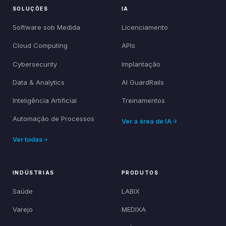
SOLUÇÕES
IA
Software sob Medida
Licenciamento
Cloud Computing
APIs
Cybersecurity
Implantação
Data & Analytics
AI GuardRails
Inteligência Artificial
Treinamentos
Automação de Processos
Ver a área de IA
Ver todas
INDÚSTRIAS
PRODUTOS
Saúde
LABIX
Varejo
MEDIXA