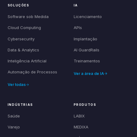
SOLUÇÕES
IA
Software sob Medida
Licenciamento
Cloud Computing
APIs
Cybersecurity
Implantação
Data & Analytics
AI GuardRails
Inteligência Artificial
Treinamentos
Automação de Processos
Ver a área de IA
Ver todas
INDÚSTRIAS
PRODUTOS
Saúde
LABIX
Varejo
MEDIXA