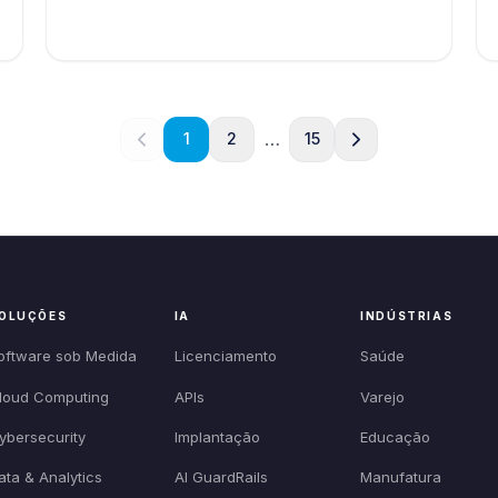
…
1
2
15
OLUÇÕES
IA
INDÚSTRIAS
oftware sob Medida
Licenciamento
Saúde
loud Computing
APIs
Varejo
ybersecurity
Implantação
Educação
ata & Analytics
AI GuardRails
Manufatura