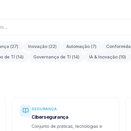
ança
(
27
)
Inovação
(
22
)
Automação
(
7
)
Conformid
os de TI
(
14
)
Governança de TI
(
14
)
IA & Inovação
(
10
)
SEGURANÇA
Cibersegurança
Conjunto de práticas, tecnologias e