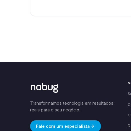
S
nobug
S
Transformamos tecnologia em resultados
C
reais para o seu negócio.
C
D
Fale com um especialista