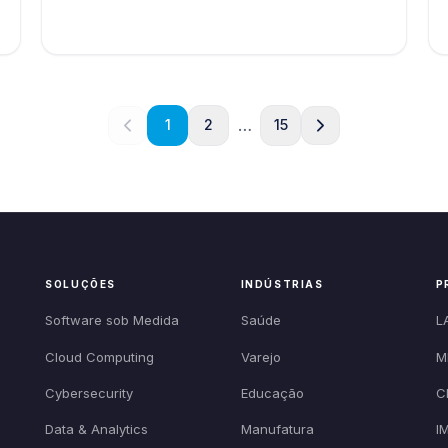
…
1
2
15
SOLUÇÕES
INDÚSTRIAS
P
Software sob Medida
Saúde
L
Cloud Computing
Varejo
M
Cybersecurity
Educação
C
Data & Analytics
Manufatura
I