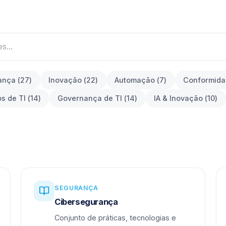
ança
(
27
)
Inovação
(
22
)
Automação
(
7
)
Conformid
os de TI
(
14
)
Governança de TI
(
14
)
IA & Inovação
(
10
)
SEGURANÇA
Cibersegurança
Conjunto de práticas, tecnologias e