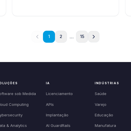
…
1
2
15
OLUÇÕES
IA
INDÚSTRIAS
oftware sob Medida
Licenciamento
Saúde
loud Computing
APIs
Varejo
ybersecurity
Implantação
Educação
ata & Analytics
AI GuardRails
Manufatura