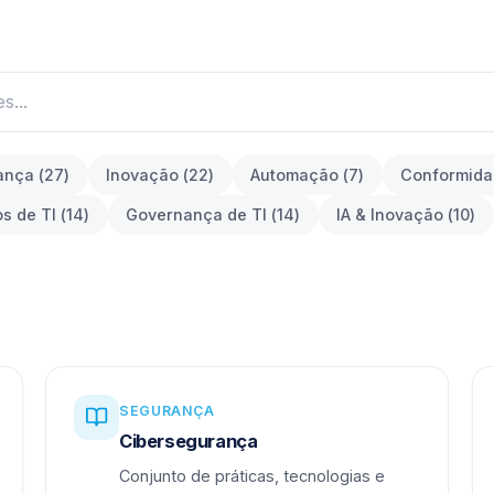
ança
(
27
)
Inovação
(
22
)
Automação
(
7
)
Conformid
os de TI
(
14
)
Governança de TI
(
14
)
IA & Inovação
(
10
)
SEGURANÇA
Cibersegurança
Conjunto de práticas, tecnologias e