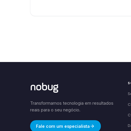
S
nobug
S
Transformamos tecnologia em resultados
C
reais para o seu negócio.
C
D
Fale com um especialista