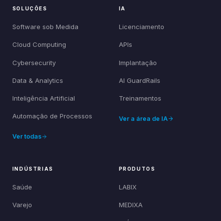
SOLUÇÕES
IA
Software sob Medida
Licenciamento
Cloud Computing
APIs
Cybersecurity
Implantação
Data & Analytics
AI GuardRails
Inteligência Artificial
Treinamentos
Automação de Processos
Ver a área de IA
Ver todas
INDÚSTRIAS
PRODUTOS
Saúde
LABIX
Varejo
MEDIXA