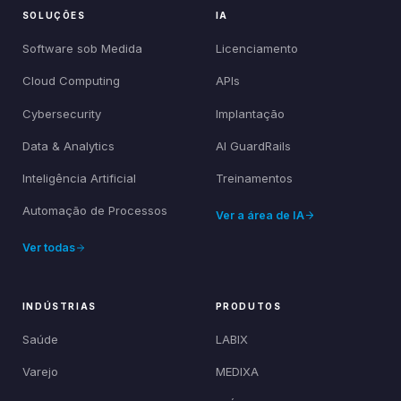
SOLUÇÕES
IA
Software sob Medida
Licenciamento
Cloud Computing
APIs
Cybersecurity
Implantação
Data & Analytics
AI GuardRails
Inteligência Artificial
Treinamentos
Automação de Processos
Ver a área de IA
Ver todas
INDÚSTRIAS
PRODUTOS
Saúde
LABIX
Varejo
MEDIXA