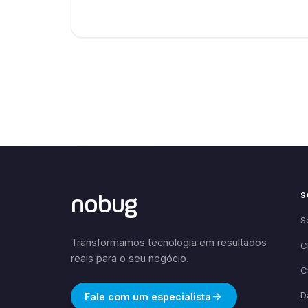
S
nobug
S
Transformamos tecnologia em resultados
C
reais para o seu negócio.
C
D
Fale com um especialista