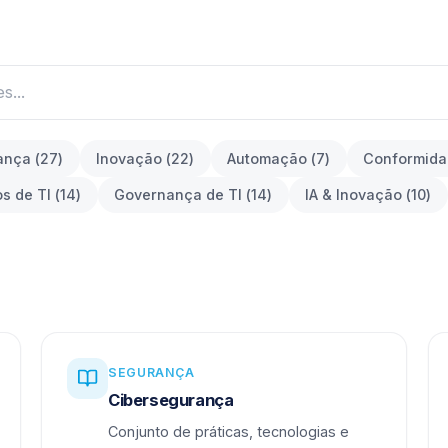
ança
(
27
)
Inovação
(
22
)
Automação
(
7
)
Conformid
os de TI
(
14
)
Governança de TI
(
14
)
IA & Inovação
(
10
)
SEGURANÇA
Cibersegurança
Conjunto de práticas, tecnologias e