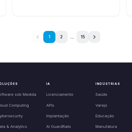
…
1
2
15
OLUÇÕES
IA
INDÚSTRIAS
oftware sob Medida
Licenciamento
Saúde
loud Computing
APIs
Varejo
ybersecurity
Implantação
Educação
ata & Analytics
AI GuardRails
Manufatura