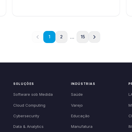
…
1
2
15
SOLUÇÕES
INDÚSTRIAS
P
Software sob Medida
Saúde
L
Cloud Computing
Varejo
M
Cybersecurity
Educação
C
Data & Analytics
Manufatura
I