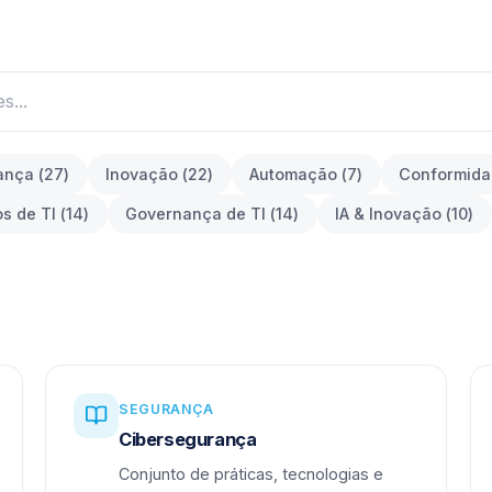
ança
(
27
)
Inovação
(
22
)
Automação
(
7
)
Conformid
os de TI
(
14
)
Governança de TI
(
14
)
IA & Inovação
(
10
)
SEGURANÇA
Cibersegurança
Conjunto de práticas, tecnologias e