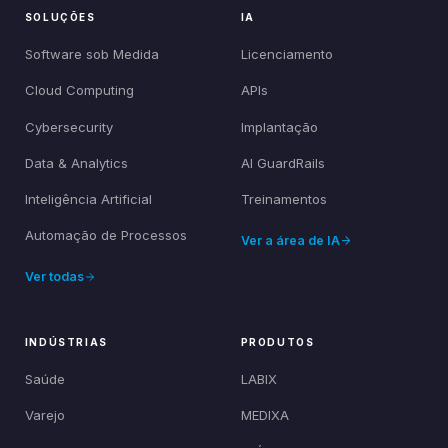
SOLUÇÕES
IA
Software sob Medida
Licenciamento
Cloud Computing
APIs
Cybersecurity
Implantação
Data & Analytics
AI GuardRails
Inteligência Artificial
Treinamentos
Automação de Processos
Ver a área de IA
Ver todas
INDÚSTRIAS
PRODUTOS
Saúde
LABIX
Varejo
MEDIXA