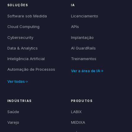
SOLUÇÕES
IA
Software sob Medida
Licenciamento
Cloud Computing
APIs
Cybersecurity
Implantação
Data & Analytics
AI GuardRails
Inteligência Artificial
Treinamentos
Automação de Processos
Ver a área de IA
Ver todas
INDÚSTRIAS
PRODUTOS
Saúde
LABIX
Varejo
MEDIXA