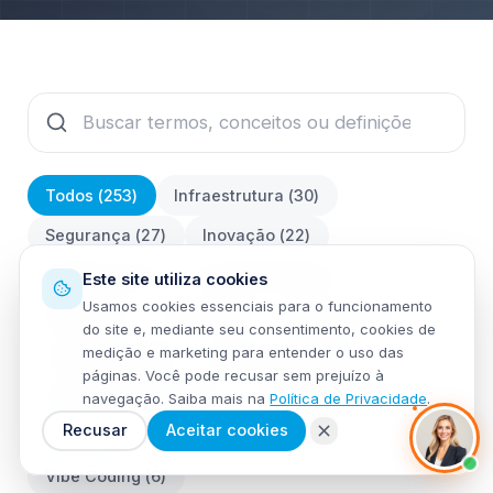
Todos (
253
)
Infraestrutura
(
30
)
Segurança
(
27
)
Inovação
(
22
)
Automação
(
7
)
Conformidade
(
9
)
Este site utiliza cookies
Usamos cookies essenciais para o funcionamento
Dados
(
12
)
Gestão
(
10
)
Sistemas
(
46
)
do site e, mediante seu consentimento, cookies de
medição e marketing para entender o uso das
Consultoria
(
26
)
Serviços de TI
(
14
)
páginas. Você pode recusar sem prejuízo à
Governança de TI
(
14
)
IA & Inovação
(
10
)
navegação. Saiba mais na
Política de Privacidade
.
Recusar
Aceitar cookies
DevOps
(
12
)
SOC & Segurança
(
8
)
Vibe Coding
(
6
)