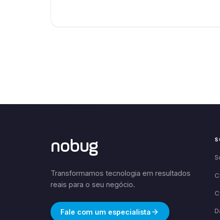
S
nobug
S
Transformamos tecnologia em resultados
C
reais para o seu negócio.
C
D
Fale com um especialista