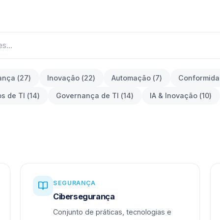
ança
(
27
)
Inovação
(
22
)
Automação
(
7
)
Conformid
os de TI
(
14
)
Governança de TI
(
14
)
IA & Inovação
(
10
)
SEGURANÇA
Cibersegurança
Conjunto de práticas, tecnologias e