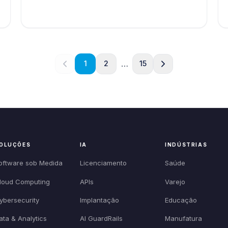
…
1
2
15
OLUÇÕES
IA
INDÚSTRIAS
oftware sob Medida
Licenciamento
Saúde
loud Computing
APIs
Varejo
ybersecurity
Implantação
Educação
ata & Analytics
AI GuardRails
Manufatura