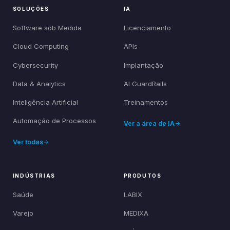
SOLUÇÕES
IA
Software sob Medida
Licenciamento
Cloud Computing
APIs
Cybersecurity
Implantação
Data & Analytics
AI GuardRails
Inteligência Artificial
Treinamentos
Automação de Processos
Ver a área de IA
Ver todas
INDÚSTRIAS
PRODUTOS
Saúde
LABIX
Varejo
MEDIXA