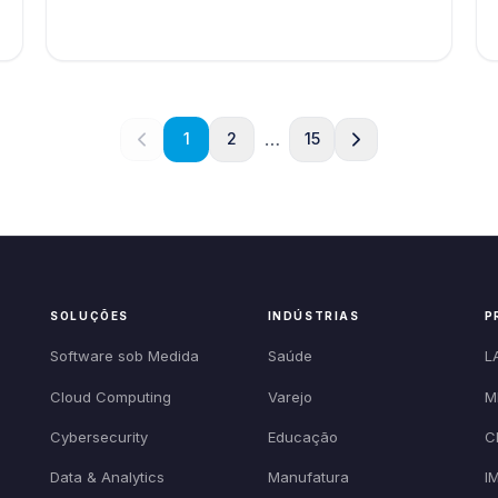
…
1
2
15
SOLUÇÕES
INDÚSTRIAS
P
Software sob Medida
Saúde
L
Cloud Computing
Varejo
M
Cybersecurity
Educação
C
Data & Analytics
Manufatura
I