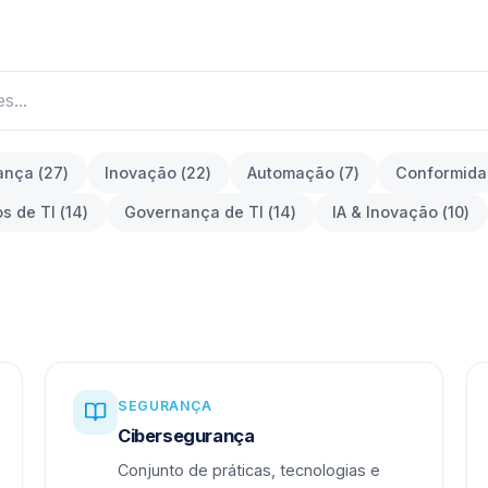
ança
(
27
)
Inovação
(
22
)
Automação
(
7
)
Conformid
os de TI
(
14
)
Governança de TI
(
14
)
IA & Inovação
(
10
)
SEGURANÇA
Cibersegurança
Conjunto de práticas, tecnologias e