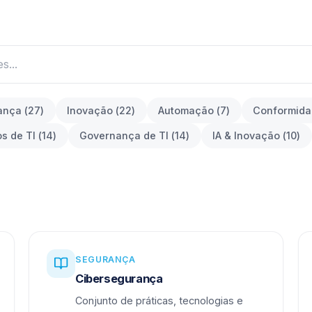
ança
(
27
)
Inovação
(
22
)
Automação
(
7
)
Conformid
os de TI
(
14
)
Governança de TI
(
14
)
IA & Inovação
(
10
)
SEGURANÇA
Cibersegurança
Conjunto de práticas, tecnologias e