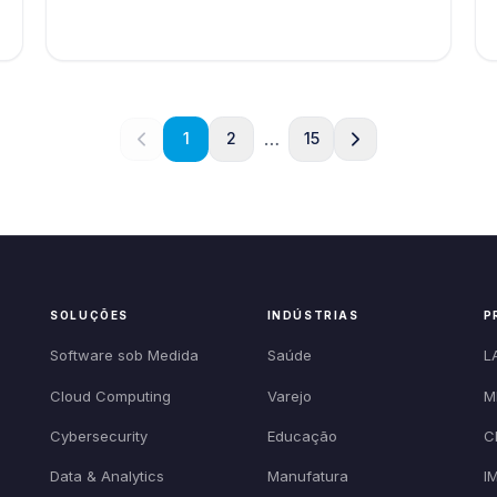
…
1
2
15
SOLUÇÕES
INDÚSTRIAS
P
Software sob Medida
Saúde
L
Cloud Computing
Varejo
M
Cybersecurity
Educação
C
Data & Analytics
Manufatura
I