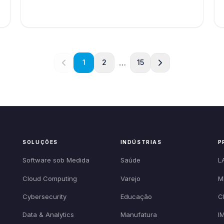
…
1
2
15
SOLUÇÕES
INDÚSTRIAS
P
Software sob Medida
Saúde
L
Cloud Computing
Varejo
M
Cybersecurity
Educação
C
Data & Analytics
Manufatura
I