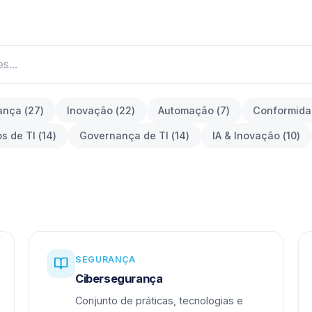
ança
(
27
)
Inovação
(
22
)
Automação
(
7
)
Conformid
os de TI
(
14
)
Governança de TI
(
14
)
IA & Inovação
(
10
)
SEGURANÇA
Cibersegurança
Conjunto de práticas, tecnologias e