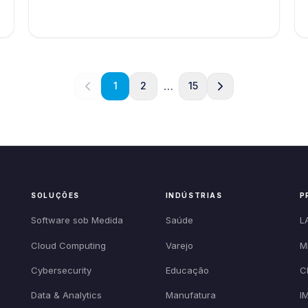
…
1
2
15
SOLUÇÕES
INDÚSTRIAS
P
Software sob Medida
Saúde
L
Cloud Computing
Varejo
M
Cybersecurity
Educação
C
Data & Analytics
Manufatura
I