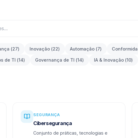
ança
(
27
)
Inovação
(
22
)
Automação
(
7
)
Conformid
os de TI
(
14
)
Governança de TI
(
14
)
IA & Inovação
(
10
)
SEGURANÇA
Cibersegurança
Conjunto de práticas, tecnologias e