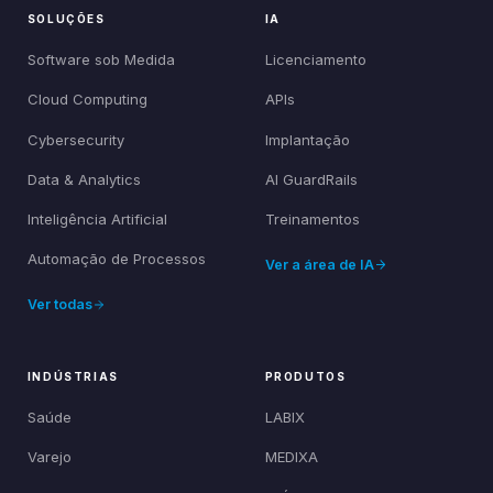
SOLUÇÕES
IA
Software sob Medida
Licenciamento
Cloud Computing
APIs
Cybersecurity
Implantação
Data & Analytics
AI GuardRails
Inteligência Artificial
Treinamentos
Automação de Processos
Ver a área de IA
Ver todas
INDÚSTRIAS
PRODUTOS
Saúde
LABIX
Varejo
MEDIXA