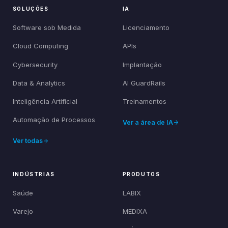
SOLUÇÕES
IA
Software sob Medida
Licenciamento
Cloud Computing
APIs
Cybersecurity
Implantação
Data & Analytics
AI GuardRails
Inteligência Artificial
Treinamentos
Automação de Processos
Ver a área de IA
Ver todas
INDÚSTRIAS
PRODUTOS
Saúde
LABIX
Varejo
MEDIXA