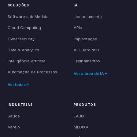
SOLUÇÕES
IA
Software sob Medida
Licenciamento
Cloud Computing
APIs
Cybersecurity
Implantação
Data & Analytics
AI GuardRails
Inteligência Artificial
Treinamentos
Automação de Processos
Ver a área de IA
Ver todas
INDÚSTRIAS
PRODUTOS
Saúde
LABIX
Varejo
MEDIXA