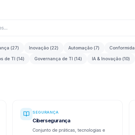
ança
(
27
)
Inovação
(
22
)
Automação
(
7
)
Conformid
os de TI
(
14
)
Governança de TI
(
14
)
IA & Inovação
(
10
)
SEGURANÇA
Cibersegurança
Conjunto de práticas, tecnologias e