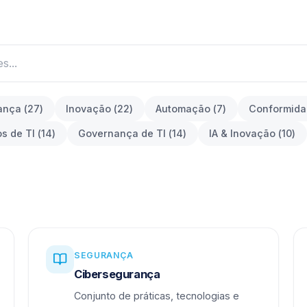
ança
(
27
)
Inovação
(
22
)
Automação
(
7
)
Conformid
os de TI
(
14
)
Governança de TI
(
14
)
IA & Inovação
(
10
)
SEGURANÇA
Cibersegurança
Conjunto de práticas, tecnologias e