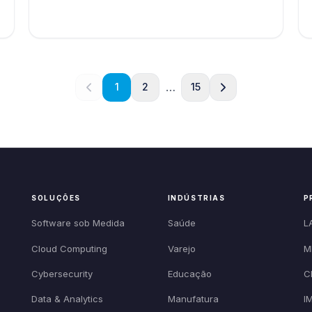
…
1
2
15
SOLUÇÕES
INDÚSTRIAS
P
Software sob Medida
Saúde
L
Cloud Computing
Varejo
M
Cybersecurity
Educação
C
Data & Analytics
Manufatura
I