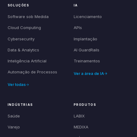
SOLUÇÕES
IA
Software sob Medida
Licenciamento
Cloud Computing
APIs
Cybersecurity
Implantação
Data & Analytics
AI GuardRails
Inteligência Artificial
Treinamentos
Automação de Processos
Ver a área de IA
Ver todas
INDÚSTRIAS
PRODUTOS
Saúde
LABIX
Varejo
MEDIXA