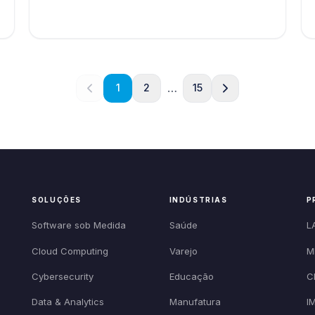
…
1
2
15
SOLUÇÕES
INDÚSTRIAS
P
Software sob Medida
Saúde
L
Cloud Computing
Varejo
M
Cybersecurity
Educação
C
Data & Analytics
Manufatura
I