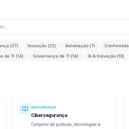
ança
(
27
)
Inovação
(
22
)
Automação
(
7
)
Conformid
os de TI
(
14
)
Governança de TI
(
14
)
IA & Inovação
(
10
)
SEGURANÇA
Cibersegurança
Conjunto de práticas, tecnologias e