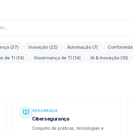
ança
(
27
)
Inovação
(
22
)
Automação
(
7
)
Conformid
os de TI
(
14
)
Governança de TI
(
14
)
IA & Inovação
(
10
)
SEGURANÇA
Cibersegurança
Conjunto de práticas, tecnologias e