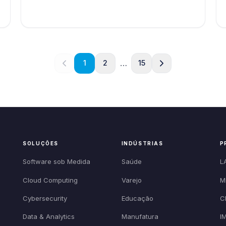
…
1
2
15
SOLUÇÕES
INDÚSTRIAS
P
Software sob Medida
Saúde
L
Cloud Computing
Varejo
M
Cybersecurity
Educação
C
Data & Analytics
Manufatura
I