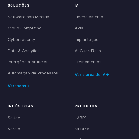
SOLUÇÕES
IA
Software sob Medida
Licenciamento
Cloud Computing
APIs
Cybersecurity
Implantação
Data & Analytics
AI GuardRails
Inteligência Artificial
Treinamentos
Automação de Processos
Ver a área de IA
Ver todas
INDÚSTRIAS
PRODUTOS
Saúde
LABIX
Varejo
MEDIXA